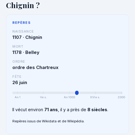
Chignin ?
REPÈRES
NAISSANCE
1107 · Chignin
MORT
1178 · Belley
ORDRE
ordre des Chartreux
FÊTE
26 juin
An 1
Ve s.
An 1000
XVIe s.
2000
Il vécut environ
71 ans
, il y a près de
8 siècles
.
Repères issus de Wikidata et de Wikipédia.