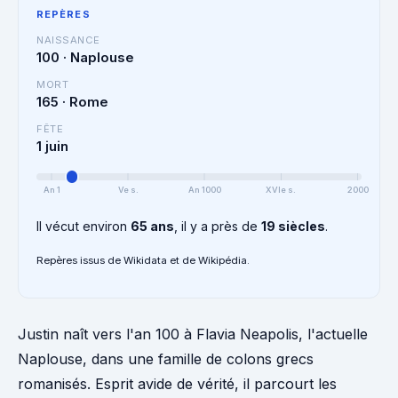
REPÈRES
NAISSANCE
100 · Naplouse
MORT
165 · Rome
FÊTE
1 juin
An 1
Ve s.
An 1000
XVIe s.
2000
Il vécut environ
65 ans
, il y a près de
19 siècles
.
Repères issus de Wikidata et de Wikipédia.
Justin naît vers l'an 100 à Flavia Neapolis, l'actuelle
Naplouse, dans une famille de colons grecs
romanisés. Esprit avide de vérité, il parcourt les