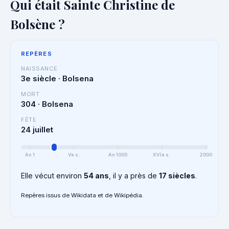
Qui était Sainte Christine de
Bolsène ?
REPÈRES
NAISSANCE
3e siècle · Bolsena
MORT
304 · Bolsena
FÊTE
24 juillet
An 1
Ve s.
An 1000
XVIe s.
2000
Elle vécut environ
54 ans
, il y a près de
17 siècles
.
Repères issus de Wikidata et de Wikipédia.