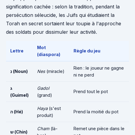
signification cachée : selon la tradition, pendant la
persécution séleucide, les Juifs qui étudiaient la
Torah en secret sortaient leur toupie à l'approche
des soldats pour dissimuler leur activité.
Mot
Lettre
Règle du jeu
(diaspora)
Rien : le joueur ne gagne
נ (Noun)
Nes
(miracle)
ni ne perd
ג
Gadol
Prend tout le pot
(Guimel)
(grand)
Haya
(s'est
ה (Hé)
Prend la moitié du pot
produit)
Cham
(là-
Remet une pièce dans le
ש (Chin)