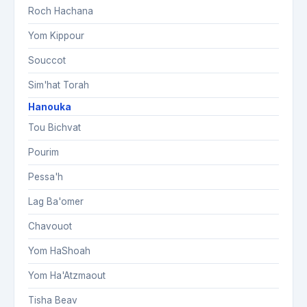
Roch Hachana
Yom Kippour
Souccot
Sim'hat Torah
Hanouka
Tou Bichvat
Pourim
Pessa'h
Lag Ba'omer
Chavouot
Yom HaShoah
Yom Ha'Atzmaout
Tisha Beav